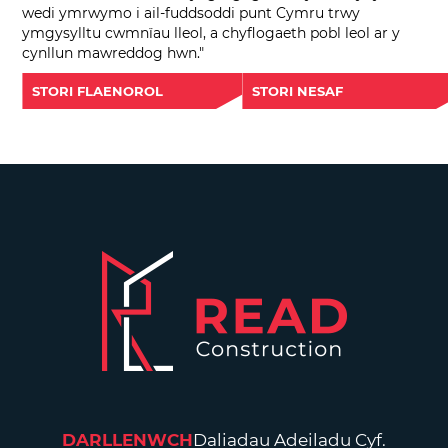
wedi ymrwymo i ail-fuddsoddi punt Cymru trwy
ymgysylltu cwmnïau lleol, a chyflogaeth pobl leol ar y
cynllun mawreddog hwn."
STORI FLAENOROL
STORI NESAF
DARLLENWCH
Daliadau Adeiladu Cyf.