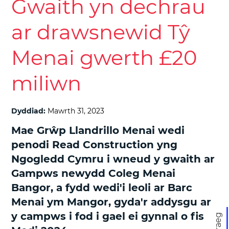
Gwaith yn dechrau
ar drawsnewid Tŷ
Menai gwerth £20
miliwn
Dyddiad:
Mawrth 31, 2023
Mae Grŵp Llandrillo Menai wedi
penodi Read Construction yng
Ngogledd Cymru i wneud y gwaith ar
Gampws newydd Coleg Menai
Bangor, a fydd wedi'i leoli ar Barc
Menai ym Mangor, gyda'r addysgu ar
y campws i fod i gael ei gynnal o fis