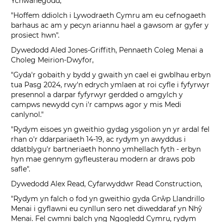
Ychwanegodd,
"Hoffem ddiolch i Lywodraeth Cymru am eu cefnogaeth
barhaus ac am y pecyn ariannu hael a gawsom ar gyfer y
prosiect hwn".
Dywedodd Aled Jones-Griffith, Pennaeth Coleg Menai a
Choleg Meirion-Dwyfor,
"Gyda'r gobaith y bydd y gwaith yn cael ei gwblhau erbyn
tua Pasg 2024, rwy'n edrych ymlaen at roi cyfle i fyfyrwyr
presennol a darpar fyfyrwyr gerdded o amgylch y
campws newydd cyn i'r campws agor y mis Medi
canlynol."
"Rydym eisoes yn gweithio gydag ysgolion yn yr ardal fel
rhan o'r ddarpariaeth 14-19, ac rydym yn awyddus i
ddatblygu'r bartneriaeth honno ymhellach fyth - erbyn
hyn mae gennym gyfleusterau modern ar draws pob
safle".
Dywedodd Alex Read, Cyfarwyddwr Read Construction,
"Rydym yn falch o fod yn gweithio gyda Grŵp Llandrillo
Menai i gyflawni eu cynllun sero net diweddaraf yn Nhŷ
Menai. Fel cwmni balch yng Ngogledd Cymru, rydym