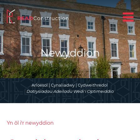
Newyddion
Arloesol | Cynaliadwy | Cydweithredol
Datrysiadau Adeiladu Wedi'i Optimeiddio
Yn ôl i'r newyddion