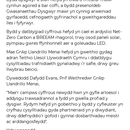
cynllun agored a bar coffi, a bydd presenoldeb
Gwasanaethau Dysgwyr mawr yn cynnig arweiniad
gyrfaoedd, cefnogaeth gyfrinachol a gweithgareddau
lles i fyfyrwyr.
Bydd y datblygiad cyffrous hefyd yn cael ei ardystio Net-
Zero Carbon a BREEAM rhagorol, trwy osod paneli solar,
pympiau gwres ffynhonnell aer a goleuadau LED.
Mae Grŵp Llandrillo Menai hefyd yn gweithio gydag
adran Teithio Llesol Llywodraeth Cymru i ddatblygu
cysylltiadau trafnidiaeth gynaliadwy i'r safle, drwy greu
llwybrau beicio.
Dywedodd Dafydd Evans, Prif Weithredwr Grŵp
Llandrillo Menai,
"Mae'r campws cyffrous newydd hwn yn gyfle arloesol i
addysgu trawsadrannol a fydd yn gwella profiad y
dysgwr. Rydym hefyd yn gobeithio y bydd y cyfleuster yn
cryfhau cysylltiadau gyda phartneriaid yn y diwydiant,
drwy ddefnyddio'r gofod i gynnal dosbarthiadau meistr
ac arddangosfeydd".