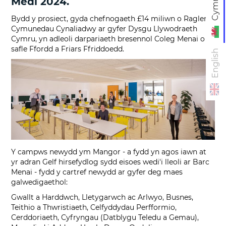
Cymraeg
Medi 2024.
Bydd y prosiect, gyda chefnogaeth £14 miliwn o Raglen
Cymunedau Cynaliadwy ar gyfer Dysgu Llywodraeth
Cymru, yn adleoli darpariaeth bresennol Coleg Menai o
safle Ffordd a Friars Ffriddoedd.
English
Y campws newydd ym Mangor - a fydd yn agos iawn at
yr adran Gelf hirsefydlog sydd eisoes wedi'i lleoli ar Barc
Menai - fydd y cartref newydd ar gyfer deg maes
galwedigaethol:
Gwallt a Harddwch, Lletygarwch ac Arlwyo, Busnes,
Teithio a Thwristiaeth, Celfyddydau Perfformio,
Cerddoriaeth, Cyfryngau (Datblygu Teledu a Gemau),