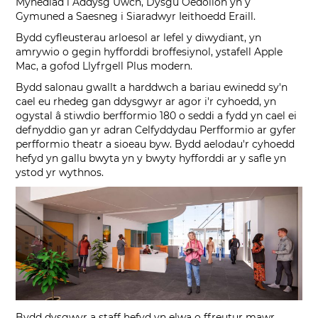
Mynediad i Addysg Uwch, Dysgu Oedolion yn y
Gymuned a Saesneg i Siaradwyr Ieithoedd Eraill.
Bydd cyfleusterau arloesol ar lefel y diwydiant, yn
amrywio o gegin hyfforddi broffesiynol, ystafell Apple
Mac, a gofod Llyfrgell Plus modern.
Bydd salonau gwallt a harddwch a bariau ewinedd sy'n
cael eu rhedeg gan ddysgwyr ar agor i'r cyhoedd, yn
ogystal â stiwdio berfformio 180 o seddi a fydd yn cael ei
defnyddio gan yr adran Celfyddydau Perfformio ar gyfer
perfformio theatr a sioeau byw. Bydd aelodau'r cyhoedd
hefyd yn gallu bwyta yn y bwyty hyfforddi ar y safle yn
ystod yr wythnos.
Bydd dysgwyr a staff hefyd yn elwa o ffreutur mawr