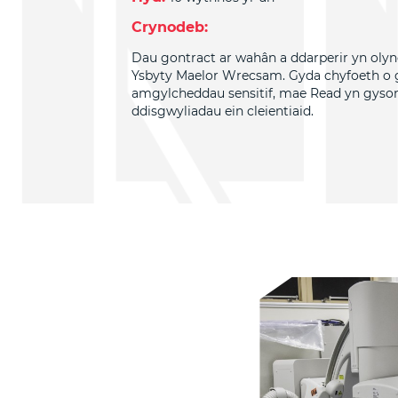
Crynodeb:
Dau gontract ar wahân a ddarperir yn ol
Ysbyty Maelor Wrecsam. Gyda chyfoeth o 
amgylcheddau sensitif, mae Read yn gyson
ddisgwyliadau ein cleientiaid.