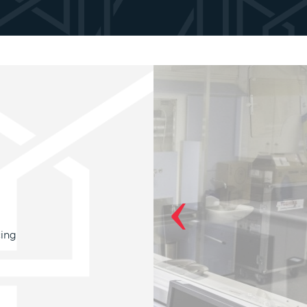
‹
cing