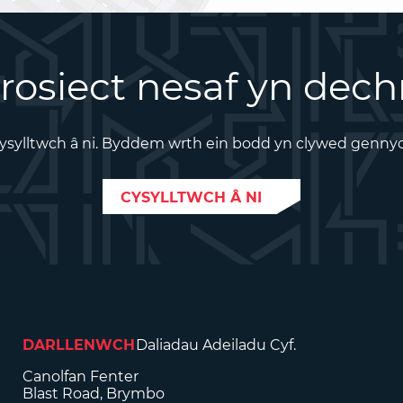
rosiect nesaf yn dech
ysylltwch â ni. Byddem wrth ein bodd yn clywed genny
CYSYLLTWCH Â NI
DARLLENWCH
Daliadau Adeiladu Cyf.
Canolfan Fenter
Blast Road, Brymbo