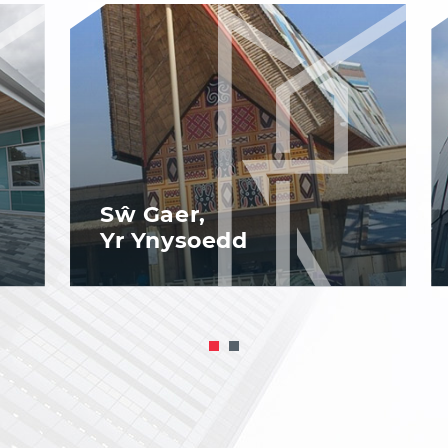
Meole Brace
Adeilad Vanguard