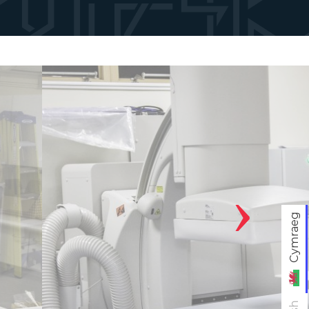
›
Cymraeg