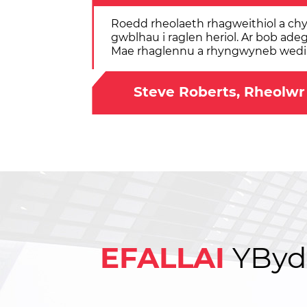
Roedd rheolaeth rhagweithiol a chyd
gwblhau i raglen heriol. Ar bob ad
Mae rhaglennu a rhyngwyneb wedi b
Steve Roberts, Rheolw
EFALLAI
Y
Byd