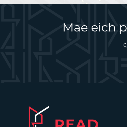
Mae eich p
C