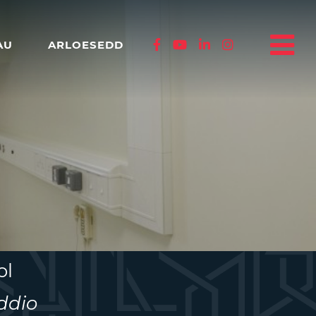
AU
ARLOESEDD
ol
ddio