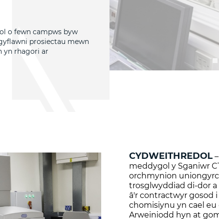
ynol o fewn campws byw
gyflawni prosiectau mewn
 yn rhagori ar
CYDWEITHREDOL
–
meddygol y Sganiwr CT 
orchmynion uniongyrch
trosglwyddiad di-dor a
â'r contractwyr gosod i
chomisiynu yn cael eu 
Arweiniodd hyn at gom