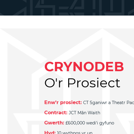
CRYNODEB
O'r Prosiect
Enw'r prosiect:
CT Sganiwr a Theatr Pa
Contract:
JCT Mân Waith
Gwerth:
£600,000 wedi'i gyfuno
Hyd:
10 wythnos yr un