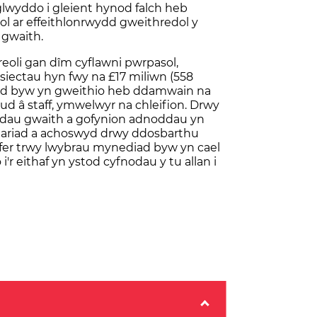
glwyddo i gleient hynod falch heb
l ar effeithlonrwydd gweithredol y
 gwaith.
reoli gan dîm cyflawni pwrpasol,
iectau hyn fwy na £17 miliwn (558
d byw yn gweithio heb ddamwain na
 â staff, ymwelwyr na chleifion. Drwy
ddau gwaith a gofynion adnoddau yn
mhariad a achoswyd drwy ddosbarthu
ffer trwy lwybrau mynediad byw yn cael
i'r eithaf yn ystod cyfnodau y tu allan i