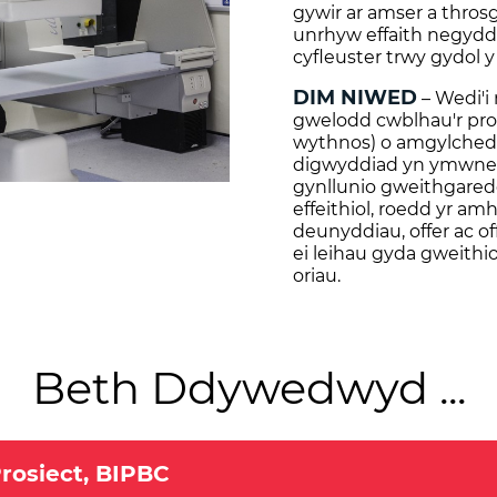
gywir ar amser a thros
unrhyw effaith negyddo
cyfleuster trwy gydol y
DIM NIWED
– Wedi'i 
gwelodd cwblhau'r pros
wythnos) o amgylched
digwyddiad yn ymwneud
gynllunio gweithgare
effeithiol, roedd yr a
deunyddiau, offer ac o
ei leihau gyda gweithio 
oriau.
Beth Ddywedwyd ...
Prosiect, BIPBC