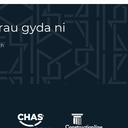
rau gyda ni
ch