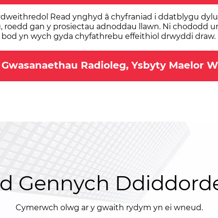
weithredol Read ynghyd â chyfraniad i ddatblygu dylunio
eg, roedd gan y prosiectau adnoddau llawn. Ni chododd u
od yn wych gyda chyfathrebu effeithiol drwyddi draw.
r Gwasanaethau Radioleg, Ysbyty Maelor 
d Gennych Ddiddorde
Cymerwch olwg ar y gwaith rydym yn ei wneud.