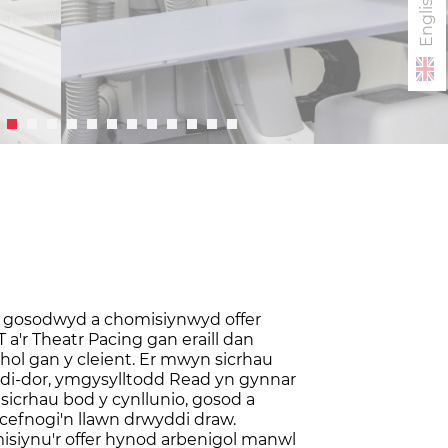
English
 gosodwyd a chomisiynwyd offer
a'r Theatr Pacing gan eraill dan
ol gan y cleient. Er mwyn sicrhau
 di-dor, ymgysylltodd Read yn gynnar
 sicrhau bod y cynllunio, gosod a
cefnogi'n llawn drwyddi draw.
isiynu'r offer hynod arbenigol manwl