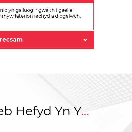
 yn galluogi'r gwaith i gael ei
nrhyw faterion iechyd a diogelwch.
Wrecsam
b Hefyd Yn Y
...