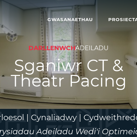
GWASANAETHAU
PROSIECT
DARLLENWCH
ADEILADU
Sganiwr CT &
Theatr Pacing
rloesol | Cynaliadwy | Cydweithred
rysiadau Adeiladu Wedi'i Optimei