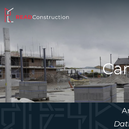
Can
A
Dat