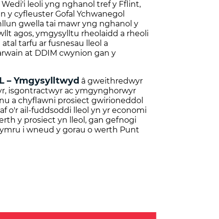
 Wedi'i leoli yng nghanol tref y Fflint,
an y cyfleuster Gofal Ychwanegol
llun gwella tai mawr yng nghanol y
llt agos, ymgysylltu rheolaidd a rheoli
 atal tarfu ar fusnesau lleol a
arwain at DDIM cwynion gan y
 – Ymgysylltwyd
â gweithredwyr
nwyr, isgontractwyr ac ymgynghorwyr
nnu a chyflawni prosiect gwirioneddol
 o'r ail-fuddsoddi lleol yn yr economi
rth y prosiect yn lleol, gan gefnogi
ymru i wneud y gorau o werth Punt