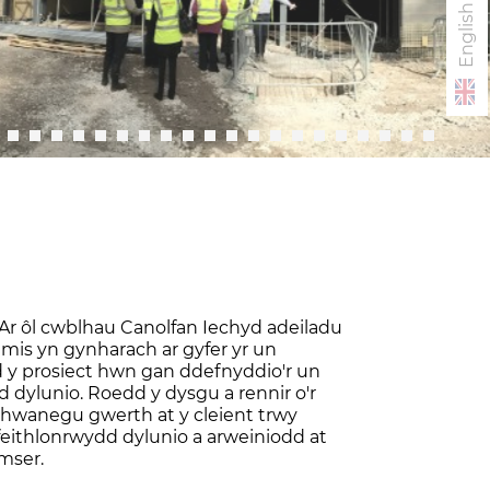
English
Ar ôl cwblhau Canolfan Iechyd adeiladu
is yn gynharach ar gyfer yr un
d y prosiect hwn gan ddefnyddio'r un
id dylunio. Roedd y dysgu a rennir o'r
chwanegu gwerth at y cleient trwy
eithlonrwydd dylunio a arweiniodd at
amser.