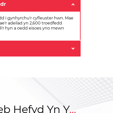
adr
dd i gynhyrchu'r cyfleuster hwn. Mae
ae'r adeilad yn 2,600 troedfedd
i'r hyn a oedd eisoes yno mewn
b Hefyd Yn Y
...