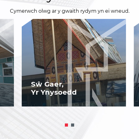
Cymerwch olwg ar y gwaith rydym yn ei wneud.
Meole Brace
Adeilad Vanguard