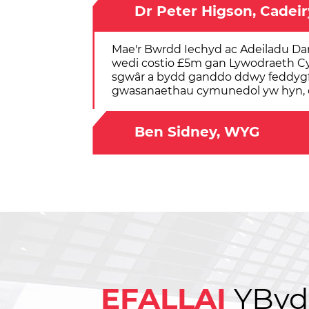
Dr Peter Higson, Cadei
Mae'r Bwrdd Iechyd ac Adeiladu Dar
wedi costio £5m gan Lywodraeth Cym
sgwâr a bydd ganddo ddwy feddygfa
gwasanaethau cymunedol yw hyn, on
Ben Sidney, WYG
EFALLAI
Y
Byd