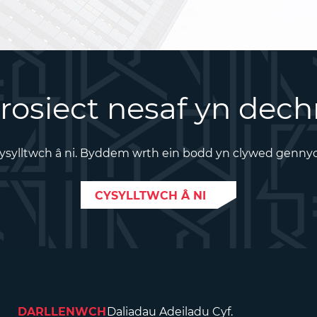
rosiect nesaf yn dech
ysylltwch â ni. Byddem wrth ein bodd yn clywed genny
CYSYLLTWCH Â NI
DARLLENWCH
Daliadau Adeiladu Cyf.