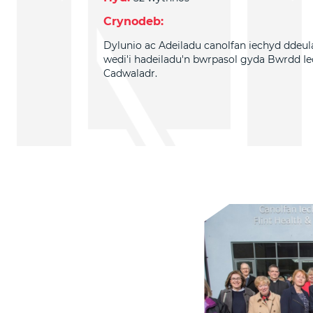
Crynodeb:
Dylunio ac Adeiladu canolfan iechyd dde
wedi'i hadeiladu'n bwrpasol gyda Bwrdd Ie
Cadwaladr.