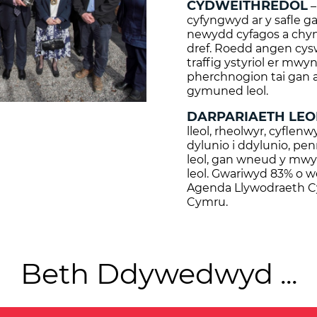
CYDWEITHREDOL
–
cyfyngwyd ar y safle g
newydd cyfagos a chyn
dref. Roedd angen cysw
traffig ystyriol er mwyn
pherchnogion tai gan 
gymuned leol.
DARPARIAETH LEOL
lleol, rheolwyr, cyfle
dylunio i ddylunio, pe
leol, gan wneud y mwyaf
leol. Gwariwyd 83% o we
Agenda Llywodraeth C
Cymru.
Beth Ddywedwyd ...