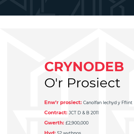
CRYNODEB
O'r Prosiect
Enw'r prosiect:
Canolfan Iechyd y Fflint
Contract:
JCT D & B 2011
Gwerth:
£2,900,000
Hyd:
52 wythnos