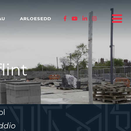
AU
ARLOESEDD
lint
ol
ddio