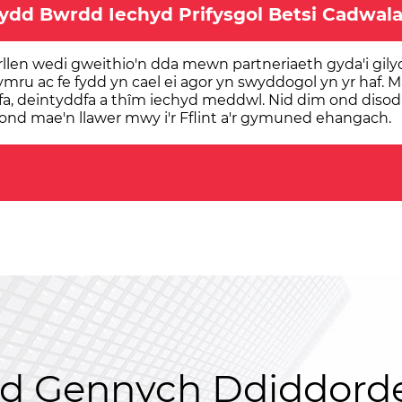
rydd Bwrdd Iechyd Prifysgol Betsi Cadwal
llen wedi gweithio'n dda mewn partneriaeth gyda'i gily
ru ac fe fydd yn cael ei agor yn swyddogol yn yr haf. M
, deintyddfa a thîm iechyd meddwl. Nid dim ond disodl
d mae'n llawer mwy i'r Fflint a'r gymuned ehangach.
d Gennych Ddiddorde