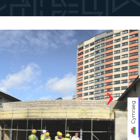
›
Cymraeg