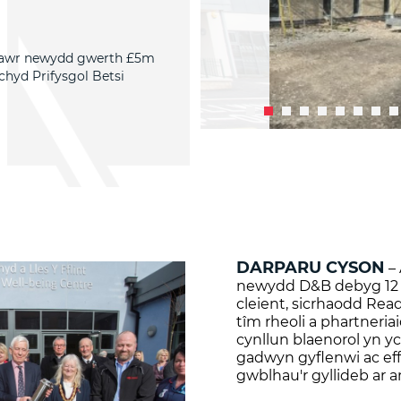
ulawr newydd gwerth £5m
chyd Prifysgol Betsi
DARPARU CYSON
– 
newydd D&B debyg 12 m
cleient, sicrhaodd Rea
tîm rheoli a phartneria
cynllun blaenorol yn y
gadwyn gyflenwi ac eff
gwblhau'r gyllideb ar 