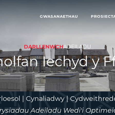
GWASANAETHAU
PROSIECT
DARLLENWCH
ADEILADU
olfan Iechyd y Ff
rloesol | Cynaliadwy | Cydweithred
rysiadau Adeiladu Wedi'i Optimei