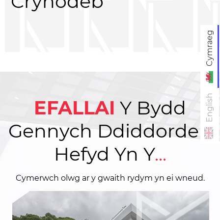
Crynodeb
Cymraeg
English
EFALLAI
Y
Bydd
Gennych Ddiddordeb
Hefyd Yn Y
...
Cymerwch olwg ar y gwaith rydym yn ei wneud.