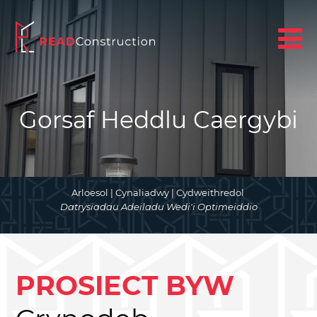
Gorsaf Heddlu Caergybi
Arloesol | Cynaliadwy | Cydweithredol
Datrysiadau Adeiladu Wedi'i Optimeiddio
PROSIECT BYW