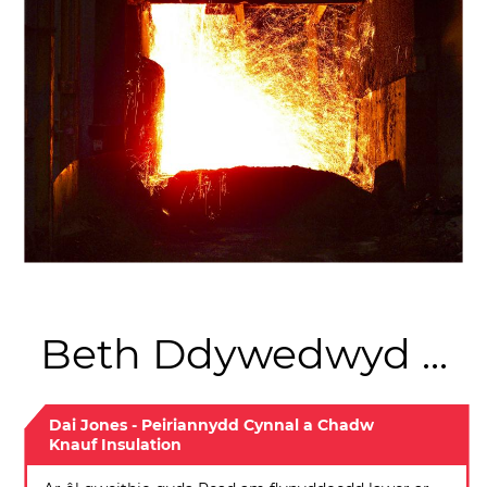
Beth Ddywedwyd ...
Dai Jones - Peiriannydd Cynnal a Chadw
Knauf Insulation