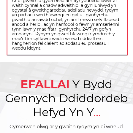
Ar ôl gweithio gyda Read am flynyddoedd lawer ar
waith cynnal a chadw adweithiol a gynlluniwyd yn
ogystal â gweithgareddau adeiladu newydd, rydym
yn parhau i werthfawrogi eu gallu i gynhyrchu
gwaith o ansawdd uchel, yn aml mewn sefyllfaoedd
anodd a heriol, ac yn hanfodol o fewn yr amserlenni
tynn iawn y mae ffatri gynhyrchu 24/7 yn gofyn
amdanynt. Rydym yn gwerthfawrogi'r ymdrech y
mae'r tîm cyflawni wedi'i wneud i ddeall ein
hanghenion fel cleient ac addasu eu prosesau i
weddu iddynt.
EFALLAI
Y
Bydd
Gennych Ddiddordeb
Hefyd Yn Y
...
Cymerwch olwg ar y gwaith rydym yn ei wneud.