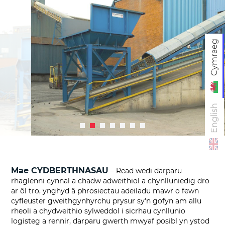
Cymraeg
English
Mae CYDBERTHNASAU
– Read wedi darparu
rhaglenni cynnal a chadw adweithiol a chynlluniedig dro
ar ôl tro, ynghyd â phrosiectau adeiladu mawr o fewn
cyfleuster gweithgynhyrchu prysur sy'n gofyn am allu
rheoli a chydweithio sylweddol i sicrhau cynllunio
logisteg a rennir, darparu gwerth mwyaf posibl yn ystod