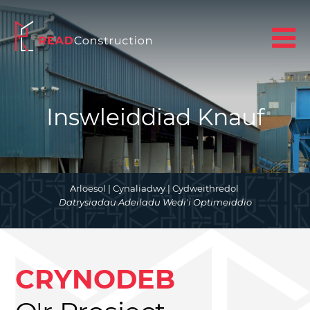
Inswleiddiad Knauf
Arloesol | Cynaliadwy | Cydweithredol
Datrysiadau Adeiladu Wedi'i Optimeiddio
CRYNODEB