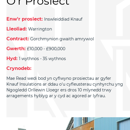
O'r Prosiect
Enw'r prosiect:
Inswleiddiad Knauf
Lleoliad:
Warrington
Contract:
Gorchmynion gwaith amrywiol
Gwerth:
£10,000 - £900,000
Hyd:
1 wythnos - 35 wythnos
Crynodeb:
Mae Read wedi bod yn cyflwyno prosiectau ar gyfer
Knauf Insulations ar ddau o'u cyfleusterau cynhyrchu yng
Ngogledd Orllewin Lloegr ers dros 10 mlynedd trwy
arragements hyblyg ar y cyd ac agored ar lyfrau.