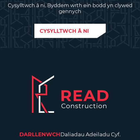
Cysylltwch â ni. Byddem wrth ein bodd yn clywed
gennych
CYSYLLTWCH Â NI
DARLLENWCH
Daliadau Adeiladu Cyf.