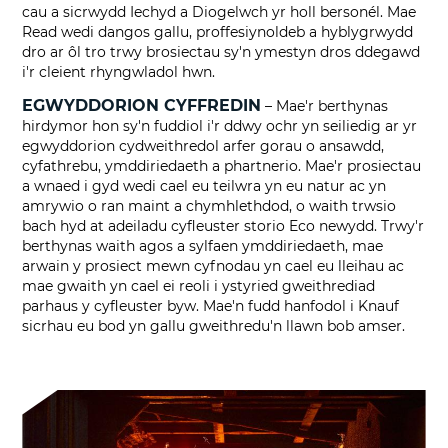
cau a sicrwydd Iechyd a Diogelwch yr holl bersonél. Mae
Read wedi dangos gallu, proffesiynoldeb a hyblygrwydd
dro ar ôl tro trwy brosiectau sy'n ymestyn dros ddegawd
i'r cleient rhyngwladol hwn.
EGWYDDORION CYFFREDIN
– Mae'r berthynas
hirdymor hon sy'n fuddiol i'r ddwy ochr yn seiliedig ar yr
egwyddorion cydweithredol arfer gorau o ansawdd,
cyfathrebu, ymddiriedaeth a phartnerio. Mae'r prosiectau
a wnaed i gyd wedi cael eu teilwra yn eu natur ac yn
amrywio o ran maint a chymhlethdod, o waith trwsio
bach hyd at adeiladu cyfleuster storio Eco newydd. Trwy'r
berthynas waith agos a sylfaen ymddiriedaeth, mae
arwain y prosiect mewn cyfnodau yn cael eu lleihau ac
mae gwaith yn cael ei reoli i ystyried gweithrediad
parhaus y cyfleuster byw. Mae'n fudd hanfodol i Knauf
sicrhau eu bod yn gallu gweithredu'n llawn bob amser.