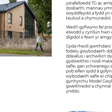
ystafelloedd TG ac aml
dosbarth, mannau ymnei
swyddfeydd a fydd yn
teuluol a chymunedol.
Wedi'i gyflwyno fel pro
elwodd y cynllun hwn 
digidol o fewn yr amgy
Gyda rheoli gwrthdaro
fodelu gwybodaeth dd
ddeallus i archwilio'r 
gydweithio i nodi mate
safle, gan ychwanegu s
pob elfen sydd â gofy
wybodaeth safle ei chipi
gynhyrchu Model Gwy
gweithredol a chynnal
ynddo.