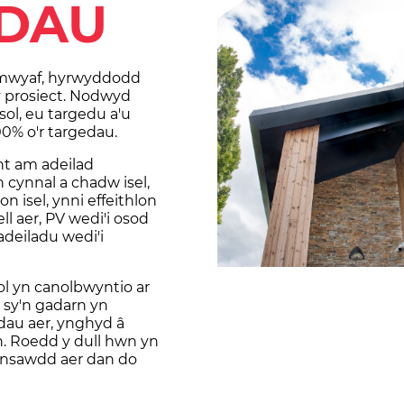
ADAU
l mwyaf, hyrwyddodd
 y prosiect. Nodwyd
ol, eu targedu a'u
00% o'r targedau.
nt am adeilad
 cynnal a chadw isel,
 isel, ynni effeithlon
l aer, PV wedi'i osod
 adeiladu wedi'i
l yn canolbwyntio ar
, sy'n gadarn yn
dau aer, ynghyd â
n. Roedd y dull hwn yn
ansawdd aer dan do