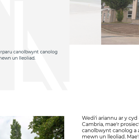
rparu canolbwynt canolog
ewn un lleoliad.
Wedi'i ariannu ar y c
Cambria, mae'r prosi
canolbwynt canolog a 
mewn un lleoliad. Mae'