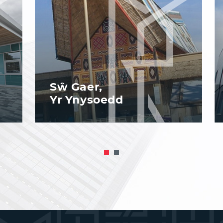
Meole Brace
Adeilad Vanguard