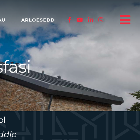
AU
ARLOESEDD
fasi
ol
ddio