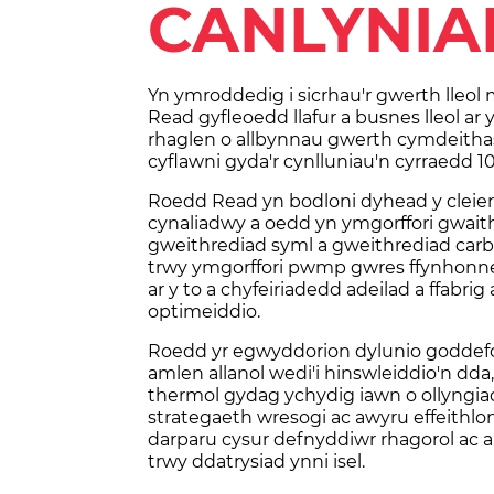
CANLYNI
Yn ymroddedig i sicrhau'r gwerth lleo
Read gyfleoedd llafur a busnes lleol ar
rhaglen o allbynnau gwerth cymdeithas
cyflawni gyda'r cynlluniau'n cyrraedd 1
Roedd Read yn bodloni dyhead y cleie
cynaliadwy a oedd yn ymgorffori gwaith
gweithrediad syml a gweithrediad carbon
trwy ymgorffori pwmp gwres ffynhonnel
ar y to a chyfeiriadedd adeilad a ffabrig
optimeiddio.
Roedd yr egwyddorion dylunio goddefo
amlen allanol wedi'i hinswleiddio'n dda
thermol gydag ychydig iawn o ollyngia
strategaeth wresogi ac awyru effeithlo
darparu cysur defnyddiwr rhagorol ac 
trwy ddatrysiad ynni isel.