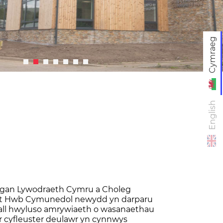
Cymraeg
English
yd gan Lywodraeth Cymru a Choleg
ect Hwb Cymunedol newydd yn darparu
all hwyluso amrywiaeth o wasanaethau
r cyfleuster deulawr yn cynnwys