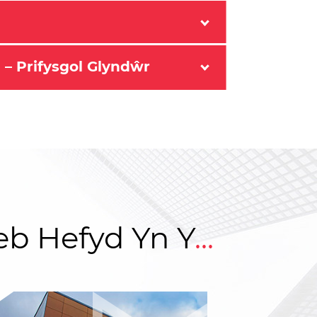
 – Prifysgol Glyndŵr
b Hefyd Yn Y
...