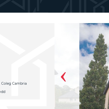
‹
, Coleg Cambria
ydd