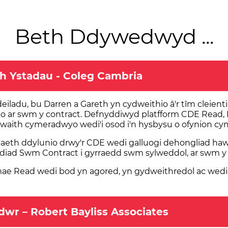
Beth Ddywedwyd ...
h Ystadau - Coleg Cambria
eiladu, bu Darren a Gareth yn cydweithio â'r tîm cleienti
uno ar swm y contract. Defnyddiwyd platfform CDE Read,
gwaith cymeradwyo wedi'i osod i'n hysbysu o ofynion cy
aeth ddylunio drwy'r CDE wedi galluogi dehongliad haw
diad Swm Contract i gyrraedd swm sylweddol, ar swm y c
mae Read wedi bod yn agored, yn gydweithredol ac wedi
dwr – Robert Bayliss Associates