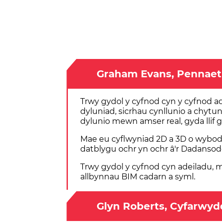
Graham Evans, Pennaet
Trwy gydol y cyfnod cyn y cyfnod ad
dyluniad, sicrhau cynllunio a chyt
dylunio mewn amser real, gyda llif 
Mae eu cyflwyniad 2D a 3D o wybod
datblygu ochr yn ochr â'r Dadansod
Trwy gydol y cyfnod cyn adeiladu, 
allbynnau BIM cadarn a syml.
Glyn Roberts, Cyfarwyd