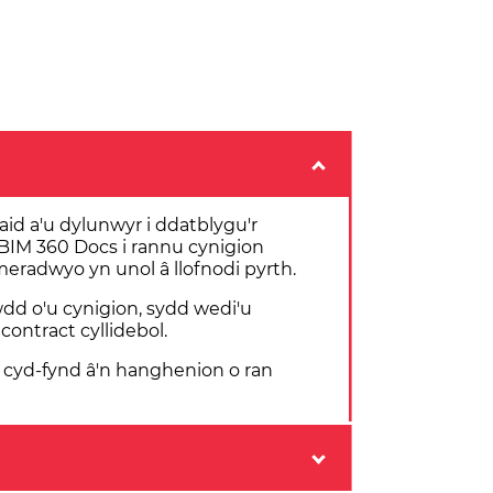
aid a'u dylunwyr i ddatblygu'r
 BIM 360 Docs i rannu cynigion
meradwyo yn unol â llofnodi pyrth.
dd o'u cynigion, sydd wedi'u
ontract cyllidebol.
 cyd-fynd â'n hanghenion o ran