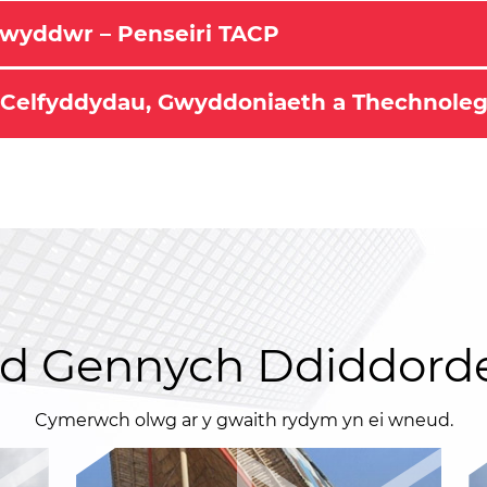
rwyddwr – Penseiri TACP
y Celfyddydau, Gwyddoniaeth a Thechnoleg
d Gennych Ddiddorde
Cymerwch olwg ar y gwaith rydym yn ei wneud.