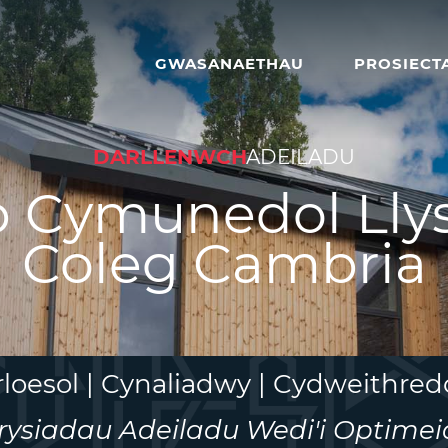
GWASANAETHAU
PROSIECT
DARLLENWCH
ADEILADU
 Cymunedol Llys
Coleg Cambria
rloesol | Cynaliadwy | Cydweithred
rysiadau Adeiladu Wedi'i Optimei