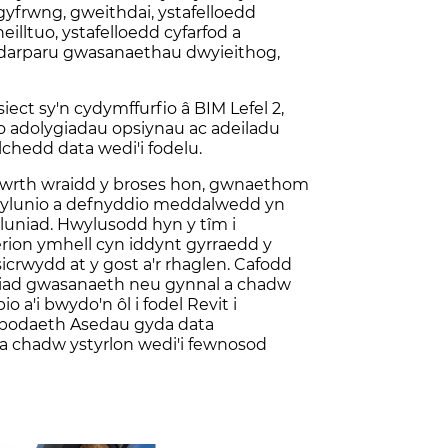
gyfrwng, gweithdai, ystafelloedd
lltuo, ystafelloedd cyfarfod a
 darparu gwasanaethau dwyieithog,
siect sy'n cydymffurfio â BIM Lefel 2,
o adolygiadau opsiynau ac adeiladu
lchedd data wedi'i fodelu.
 wrth wraidd y broses hon, gwnaethom
ylunio a defnyddio meddalwedd yn
dyluniad. Hwylusodd hyn y tîm i
rion ymhell cyn iddynt gyrraedd y
icrwydd at y gost a'r rhaglen. Cafodd
niad gwasanaeth neu gynnal a chadw
o a'i bwydo'n ôl i fodel Revit i
bodaeth Asedau gyda data
 a chadw ystyrlon wedi'i fewnosod