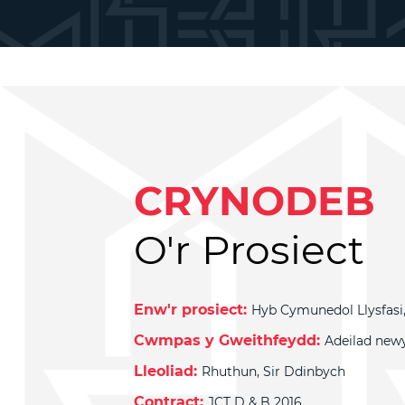
CRYNODEB
O'r Prosiect
Enw'r prosiect:
Hyb Cymunedol Llysfasi
Cwmpas y Gweithfeydd:
Adeilad new
Lleoliad:
Rhuthun, Sir Ddinbych
Contract:
JCT D & B 2016