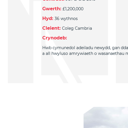
Gwerth:
£1,200,000
Hyd:
36 wythnos
Cleient:
Coleg Cambria
Crynodeb:
Hwb cymunedol adeiladu newydd, gan dda
a all hwyluso amrywiaeth o wasanaethau m