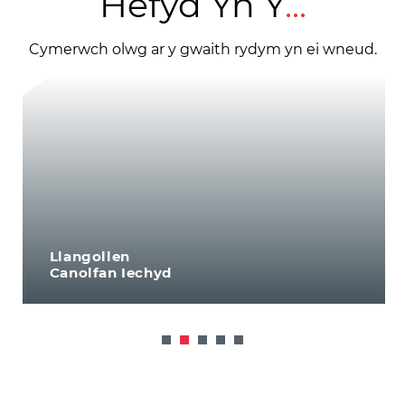
Hefyd Yn Y
...
Cymerwch olwg ar y gwaith rydym yn ei wneud.
Llangollen
Canolfan Iechyd