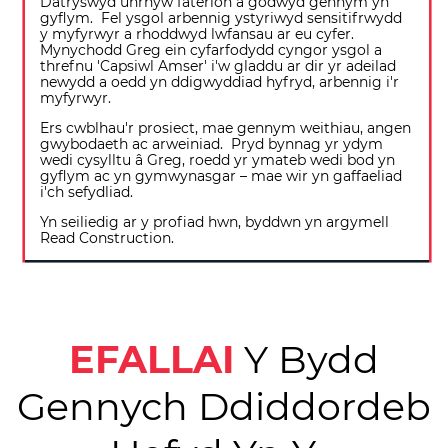
Datryswyd unrhyw faterion a godwyd gennym yn
gyflym. Fel ysgol arbennig ystyriwyd sensitifrwydd
y myfyrwyr a rhoddwyd lwfansau ar eu cyfer.
Mynychodd Greg ein cyfarfodydd cyngor ysgol a
threfnu 'Capsiwl Amser' i'w gladdu ar dir yr adeilad
newydd a oedd yn ddigwyddiad hyfryd, arbennig i'r
myfyrwyr.
Ers cwblhau'r prosiect, mae gennym weithiau, angen
gwybodaeth ac arweiniad. Pryd bynnag yr ydym
wedi cysylltu â Greg, roedd yr ymateb wedi bod yn
gyflym ac yn gymwynasgar – mae wir yn gaffaeliad
i'ch sefydliad.
Yn seiliedig ar y profiad hwn, byddwn yn argymell
Read Construction.
EFALLAI
Y
Bydd
Gennych Ddiddordeb