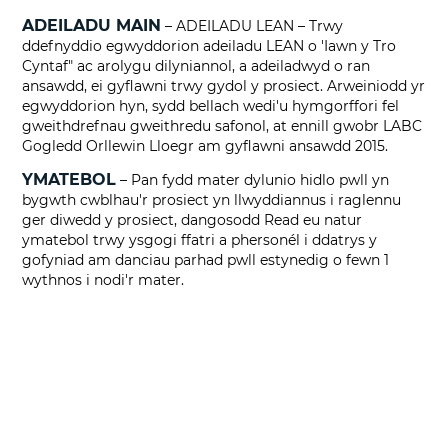
ADEILADU MAIN
– ADEILADU LEAN – Trwy
ddefnyddio egwyddorion adeiladu LEAN o 'Iawn y Tro
Cyntaf" ac arolygu dilyniannol, a adeiladwyd o ran
ansawdd, ei gyflawni trwy gydol y prosiect. Arweiniodd yr
egwyddorion hyn, sydd bellach wedi'u hymgorffori fel
gweithdrefnau gweithredu safonol, at ennill gwobr LABC
Gogledd Orllewin Lloegr am gyflawni ansawdd 2015.
YMATEBOL
– Pan fydd mater dylunio hidlo pwll yn
bygwth cwblhau'r prosiect yn llwyddiannus i raglennu
ger diwedd y prosiect, dangosodd Read eu natur
ymatebol trwy ysgogi ffatri a phersonél i ddatrys y
gofyniad am danciau parhad pwll estynedig o fewn 1
wythnos i nodi'r mater.