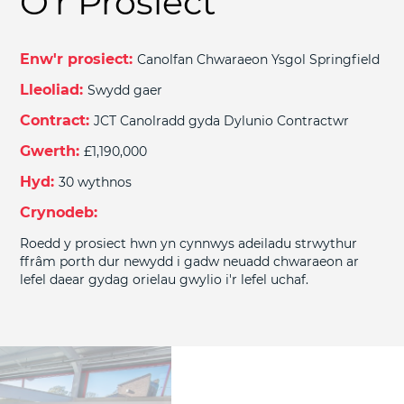
O'r Prosiect
Enw'r prosiect:
Canolfan Chwaraeon Ysgol Springfield
Lleoliad:
Swydd gaer
Contract:
JCT Canolradd gyda Dylunio Contractwr
Gwerth:
£1,190,000
Hyd:
30 wythnos
Crynodeb:
Roedd y prosiect hwn yn cynnwys adeiladu strwythur
ffrâm porth dur newydd i gadw neuadd chwaraeon ar
lefel daear gydag orielau gwylio i'r lefel uchaf.