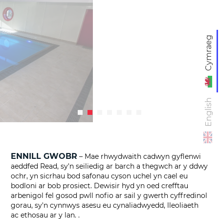
Cymraeg
English
ENNILL GWOBR
– Mae rhwydwaith cadwyn gyflenwi
aeddfed Read, sy'n seiliedig ar barch a thegwch ar y ddwy
ochr, yn sicrhau bod safonau cyson uchel yn cael eu
bodloni ar bob prosiect. Dewisir hyd yn oed crefftau
arbenigol fel gosod pwll nofio ar sail y gwerth cyffredinol
gorau, sy'n cynnwys asesu eu cynaliadwyedd, lleoliaeth
ac ethosau ar y lan. .