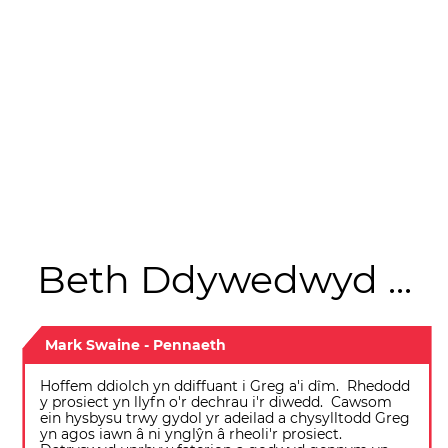
Beth Ddywedwyd ...
Mark Swaine - Pennaeth
Hoffem ddiolch yn ddiffuant i Greg a'i dîm. Rhedodd
y prosiect yn llyfn o'r dechrau i'r diwedd. Cawsom
ein hysbysu trwy gydol yr adeilad a chysylltodd Greg
yn agos iawn â ni ynglŷn â rheoli'r prosiect.