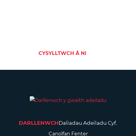
Mae eich prosiect nesaf yn
dechrau gyda ni
Cysylltwch â ni. Byddem wrth ein bodd yn clywed
gennych
CYSYLLTWCH Â NI
DARLLENWCH
Daliadau Adeiladu Cyf.
Canolfan Fenter