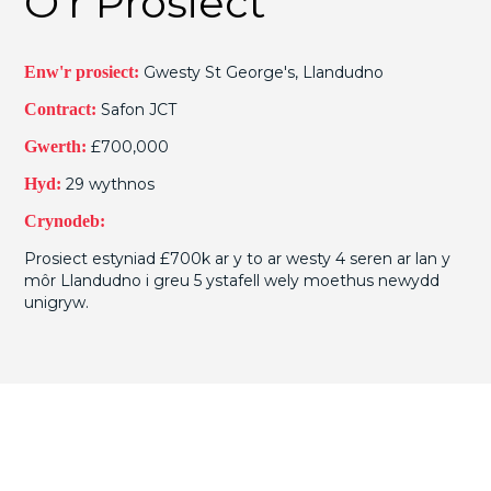
O'r Prosiect
Enw'r prosiect:
Gwesty St George's, Llandudno
Contract:
Safon JCT
Gwerth:
£700,000
Hyd:
29 wythnos
Crynodeb:
Prosiect estyniad £700k ar y to ar westy 4 seren ar lan y
môr Llandudno i greu 5 ystafell wely moethus newydd
unigryw.