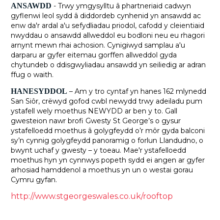
ANSAWDD
- Trwy ymgysylltu â phartneriaid cadwyn
gyflenwi leol sydd â diddordeb cynhenid yn ansawdd ac
enw da'r ardal a'u sefydliadau priodol, cafodd y cleientiaid
nwyddau o ansawdd allweddol eu bodloni neu eu rhagori
arnynt mewn rhai achosion. Cynigiwyd samplau a'u
darparu ar gyfer eitemau gorffen allweddol gyda
chytundeb o ddisgwyliadau ansawdd yn seiliedig ar adran
ffug o waith.
HANESYDDOL
– Am y tro cyntaf yn hanes 162 mlynedd
San Siôr, crëwyd gofod cwbl newydd trwy adeiladu pum
ystafell wely moethus NEWYDD ar ben y to. Gall
gwesteion nawr brofi Gwesty St George’s o gysur
ystafelloedd moethus â golygfeydd o’r môr gyda balconi
sy’n cynnig golygfeydd panoramig o forlun Llandudno, o
bwynt uchaf y gwesty – y toeau. Mae'r ystafelloedd
moethus hyn yn cynnwys popeth sydd ei angen ar gyfer
arhosiad hamddenol a moethus yn un o westai gorau
Cymru gyfan.
http://www.stgeorgeswales.co.uk/rooftop