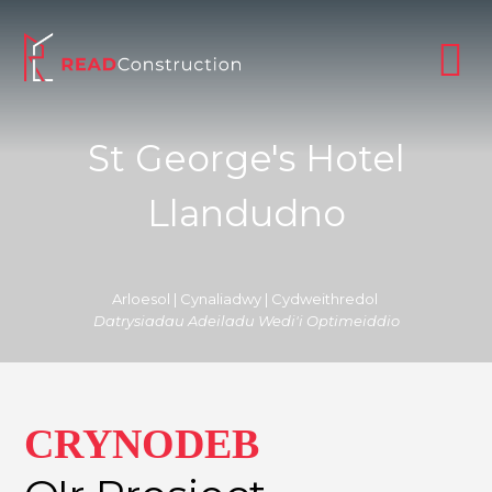
St George's Hotel
Llandudno
Arloesol | Cynaliadwy | Cydweithredol
Datrysiadau Adeiladu Wedi'i Optimeiddio
CRYNODEB