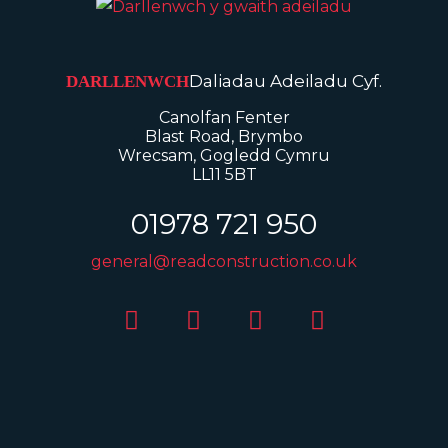
Daliadau Adeiladu Cyf.
DARLLENWCH
Canolfan Fenter
Blast Road, Brymbo
Wrecsam, Gogledd Cymru
LL11 5BT
01978 721 950
general@readconstruction.co.uk