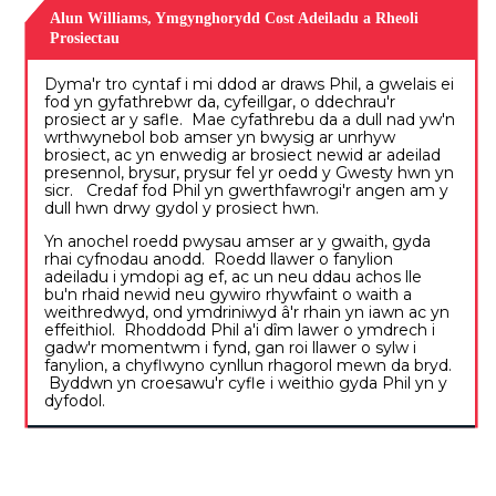
Alun Williams, Ymgynghorydd Cost Adeiladu a Rheoli
Prosiectau
Dyma'r tro cyntaf i mi ddod ar draws Phil, a gwelais ei
fod yn gyfathrebwr da, cyfeillgar, o ddechrau'r
prosiect ar y safle. Mae cyfathrebu da a dull nad yw'n
wrthwynebol bob amser yn bwysig ar unrhyw
brosiect, ac yn enwedig ar brosiect newid ar adeilad
presennol, brysur, prysur fel yr oedd y Gwesty hwn yn
sicr. Credaf fod Phil yn gwerthfawrogi'r angen am y
dull hwn drwy gydol y prosiect hwn.
Yn anochel roedd pwysau amser ar y gwaith, gyda
rhai cyfnodau anodd. Roedd llawer o fanylion
adeiladu i ymdopi ag ef, ac un neu ddau achos lle
bu'n rhaid newid neu gywiro rhywfaint o waith a
weithredwyd, ond ymdriniwyd â'r rhain yn iawn ac yn
effeithiol. Rhoddodd Phil a'i dîm lawer o ymdrech i
gadw'r momentwm i fynd, gan roi llawer o sylw i
fanylion, a chyflwyno cynllun rhagorol mewn da bryd.
Byddwn yn croesawu'r cyfle i weithio gyda Phil yn y
dyfodol.