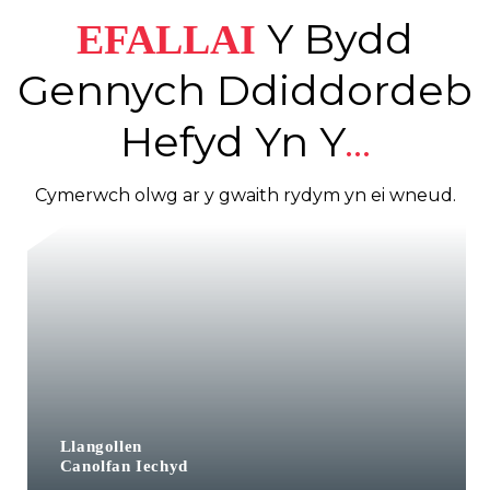
Y
Bydd
EFALLAI
Gennych Ddiddordeb
Hefyd Yn Y
...
Cymerwch olwg ar y gwaith rydym yn ei wneud.
Llangollen
Canolfan Iechyd