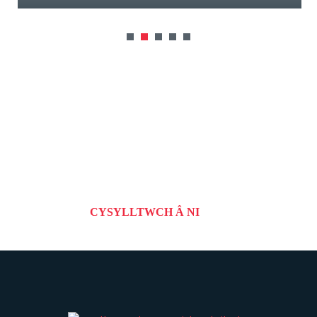
Mae eich prosiect nesaf yn
dechrau gyda ni
Cysylltwch â ni. Byddem wrth ein bodd yn clywed
gennych
CYSYLLTWCH Â NI