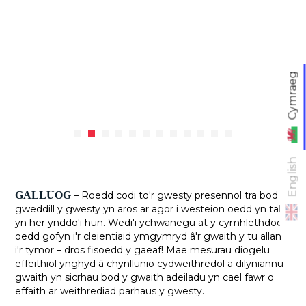
Cymraeg
English
GALLUOG
– Roedd codi to'r gwesty presennol tra bod
gweddill y gwesty yn aros ar agor i westeion oedd yn talu
yn her ynddo'i hun. Wedi'i ychwanegu at y cymhlethdod,
oedd gofyn i'r cleientiaid ymgymryd â'r gwaith y tu allan
i'r tymor – dros fisoedd y gaeaf! Mae mesurau diogelu
effeithiol ynghyd â chynllunio cydweithredol a dilyniannu
gwaith yn sicrhau bod y gwaith adeiladu yn cael fawr o
effaith ar weithrediad parhaus y gwesty.