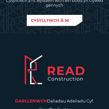
Cysylltwch â ni. Byddem wrth ein bodd yn clywed
gennych
CYSYLLTWCH Â NI
DARLLENWCH
Daliadau Adeiladu Cyf.