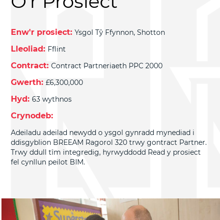
O'r Prosiect
Enw'r prosiect:
Ysgol Tŷ Ffynnon, Shotton
Lleoliad:
Fflint
Contract:
Contract Partneriaeth PPC 2000
Gwerth:
£6,300,000
Hyd:
63 wythnos
Crynodeb:
Adeiladu adeilad newydd o ysgol gynradd mynediad i
ddisgyblion BREEAM Ragorol 320 trwy gontract Partner.
Trwy ddull tîm integredig, hyrwyddodd Read y prosiect
fel cynllun peilot BIM.