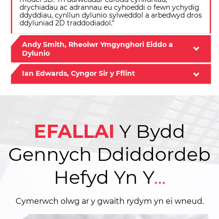
drychiadau ac adrannau eu cyhoeddi o fewn ychydig
ddyddiau, cynllun dylunio sylweddol a arbedwyd dros
ddyluniad 2D traddodiadol."
Andy Smith, Rheolwr Ymgynghori Eiddo a
Dylunio
Ian Edwards, Cyngor Sir y Fflint
EFALLAI
Y
Bydd
Gennych Ddiddordeb
Hefyd Yn Y
...
Cymerwch olwg ar y gwaith rydym yn ei wneud.