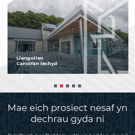
Sŵ Gaer,
Yr Ynysoedd
Mae eich prosiect nesaf yn
dechrau gyda ni