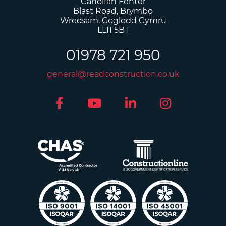
Canolfan Fenter
Blast Road, Brymbo
Wrecsam, Gogledd Cymru
LL11 5BT
01978 721 950
general@readconstruction.co.uk