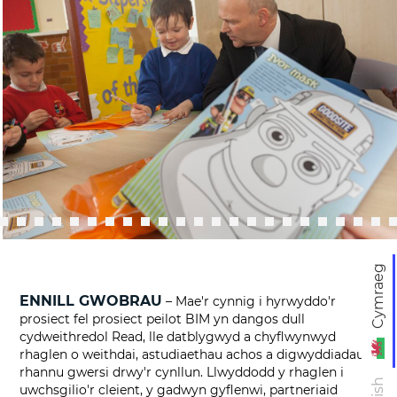
Cymraeg
ENNILL GWOBRAU
– Mae'r cynnig i hyrwyddo'r
prosiect fel prosiect peilot BIM yn dangos dull
cydweithredol Read, lle datblygwyd a chyflwynwyd
rhaglen o weithdai, astudiaethau achos a digwyddiadau
rhannu gwersi drwy'r cynllun. Llwyddodd y rhaglen i
uwchsgilio'r cleient, y gadwyn gyflenwi, partneriaid