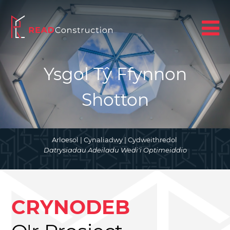
Ysgol Tŷ Ffynnon
Shotton
Arloesol | Cynaliadwy | Cydweithredol
Datrysiadau Adeiladu Wedi'i Optimeiddio
CRYNODEB