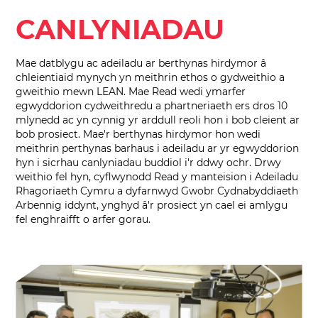
CANLYNIADAU
Mae datblygu ac adeiladu ar berthynas hirdymor â
chleientiaid mynych yn meithrin ethos o gydweithio a
gweithio mewn LEAN. Mae Read wedi ymarfer
egwyddorion cydweithredu a phartneriaeth ers dros 10
mlynedd ac yn cynnig yr arddull reoli hon i bob cleient ar
bob prosiect. Mae'r berthynas hirdymor hon wedi
meithrin perthynas barhaus i adeiladu ar yr egwyddorion
hyn i sicrhau canlyniadau buddiol i'r ddwy ochr. Drwy
weithio fel hyn, cyflwynodd Read y manteision i Adeiladu
Rhagoriaeth Cymru a dyfarnwyd Gwobr Cydnabyddiaeth
Arbennig iddynt, ynghyd â'r prosiect yn cael ei amlygu
fel enghraifft o arfer gorau.