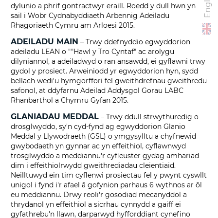
English
dylunio a phrif gontractwyr eraill. Roedd y dull hwn yn
sail i Wobr Cydnabyddiaeth Arbennig Adeiladu
Rhagoriaeth Cymru am Arloesi 2015.
ADEILADU MAIN
– Trwy ddefnyddio egwyddorion
adeiladu LEAN o ""Hawl y Tro Cyntaf" ac arolygu
dilyniannol, a adeiladwyd o ran ansawdd, ei gyflawni trwy
gydol y prosiect. Arweiniodd yr egwyddorion hyn, sydd
bellach wedi'u hymgorffori fel gweithdrefnau gweithredu
safonol, at ddyfarnu Adeilad Addysgol Gorau LABC
Rhanbarthol a Chymru Gyfan 2015.
GLANIADAU MEDDAL
– Trwy ddull strwythuredig o
drosglwyddo, sy'n cyd-fynd ag egwyddorion Glanio
Meddal y Llywodraeth (GSL) o ymgysylltu a chyfnewid
gwybodaeth yn gynnar ac yn effeithiol, cyflawnwyd
trosglwyddo a meddiannu'r cyfleuster gydag amhariad
dim i effeithiolrwydd gweithrediadau cleientiaid.
Neilltuwyd ein tîm cyflenwi prosiectau fel y pwynt cyswllt
unigol i fynd i'r afael â gofynion parhaus 6 wythnos ar ôl
eu meddiannu. Drwy reoli'r gosodiad mecanyddol a
thrydanol yn effeithiol a sicrhau cynnydd a gaiff ei
gyfathrebu'n llawn, darparwyd hyfforddiant cynefino