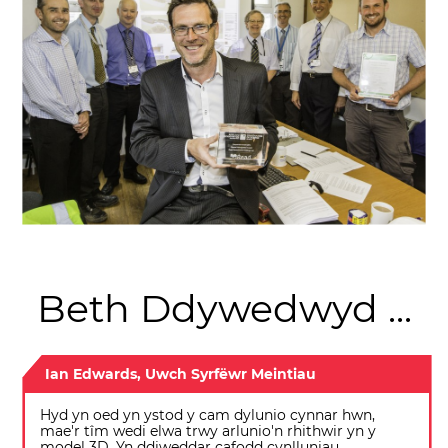
Beth Ddywedwyd ...
Ian Edwards, Uwch Syrfëwr Meintiau
Hyd yn oed yn ystod y cam dylunio cynnar hwn,
mae'r tîm wedi elwa trwy arlunio'n rhithwir yn y
model 3D. Yn ddiweddar cafodd cynlluniau,