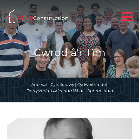
Cwrdd â'r Tîm
Arloesol | Cynaliadwy | Cydweithredol
Datrysiadau Adeiladu Wedi'i Optimeiddio