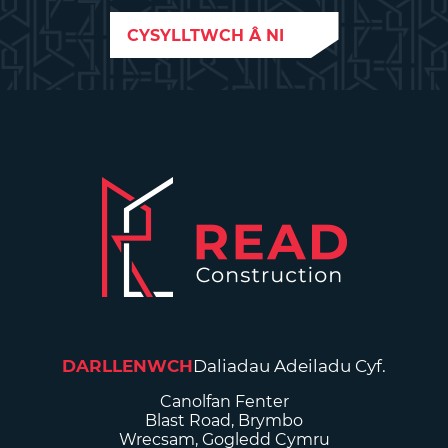
CYSYLLTWCH Â NI
DARLLENWCH
Daliadau Adeiladu Cyf.
Canolfan Fenter
Blast Road, Brymbo
Wrecsam, Gogledd Cymru