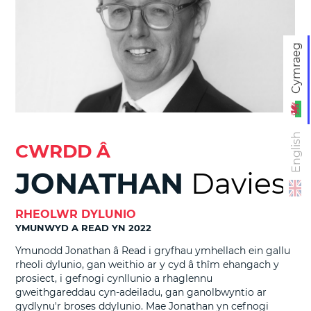
Cymraeg
English
CWRDD Â
JONATHAN
Davies
RHEOLWR DYLUNIO
YMUNWYD A READ YN 2022
Ymunodd Jonathan â Read i gryfhau ymhellach ein gallu
rheoli dylunio, gan weithio ar y cyd â thîm ehangach y
prosiect, i gefnogi cynllunio a rhaglennu
gweithgareddau cyn-adeiladu, gan ganolbwyntio ar
gydlynu'r broses ddylunio. Mae Jonathan yn cefnogi