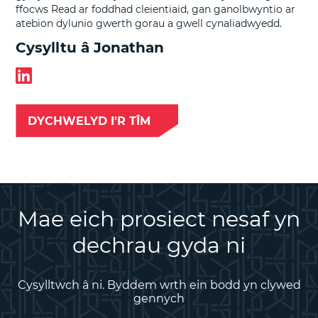
ffocws Read ar foddhad cleientiaid, gan ganolbwyntio ar
atebion dylunio gwerth gorau a gwell cynaliadwyedd.
Cysylltu â Jonathan
DYCHWELYD I'R TÎM
Mae eich prosiect nesaf yn
dechrau gyda ni
Cysylltwch â ni. Byddem wrth ein bodd yn clywed
gennych