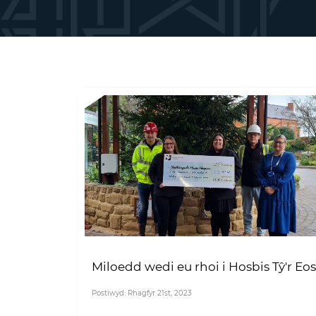
Miloedd wedi eu rhoi i Hosbis Tŷ'r Eos
Postiwyd: Rhagfyr 21st, 2023