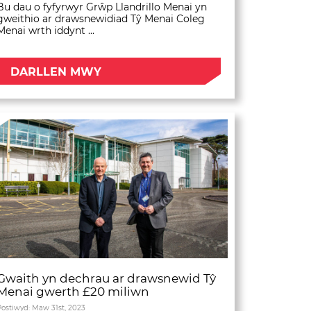
Bu dau o fyfyrwyr Grŵp Llandrillo Menai yn
gweithio ar drawsnewidiad Tŷ Menai Coleg
Menai wrth iddynt ...
DARLLEN MWY
Gwaith yn dechrau ar drawsnewid Tŷ
Menai gwerth £20 miliwn
Postiwyd: Maw 31st, 2023