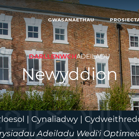
GWASANAETHAU
PROSIECT
DARLLENWCH
ADEILADU
Newyddion
rloesol | Cynaliadwy | Cydweithred
rysiadau Adeiladu Wedi'i Optimei