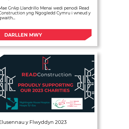
Mae Grŵp Llandrillo Menai wedi penodi Read
Construction yng Ngogledd Cymru i wneud y
gwaith...
DARLLEN MWY
Elusennau y Flwyddyn 2023