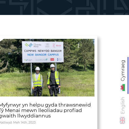
Cymraeg
English
Myfyrwyr yn helpu gyda thrawsnewid
Tŷ Menai mewn lleoliadau profiad
gwaith llwyddiannus
Postiwyd: Meh 14th, 2023