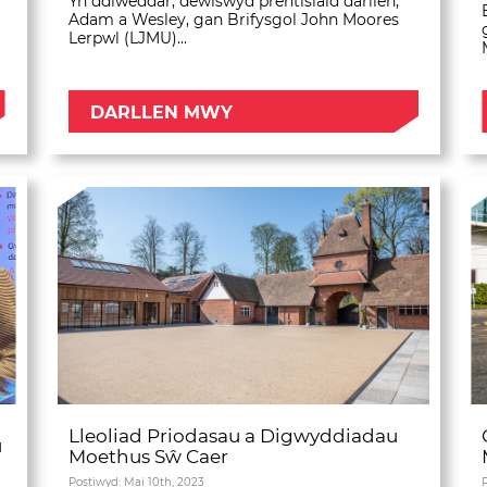
Yn ddiweddar, dewiswyd prentisiaid darllen,
Adam a Wesley, gan Brifysgol John Moores
Lerpwl (LJMU)...
DARLLEN MWY
Lleoliad Priodasau a Digwyddiadau
u
Moethus Sŵ Caer
Postiwyd: Mai 10th, 2023