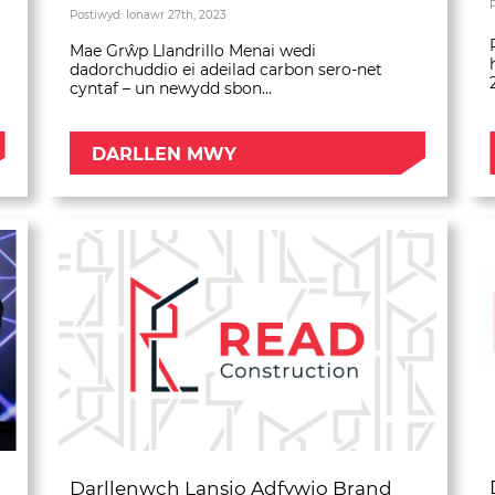
Postiwyd: Ionawr 27th, 2023
Mae Grŵp Llandrillo Menai wedi
dadorchuddio ei adeilad carbon sero-net
cyntaf – un newydd sbon...
DARLLEN MWY
Darllenwch Lansio Adfywio Brand