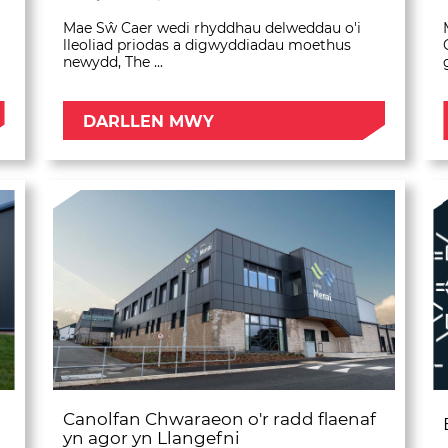
Mae Sŵ Caer wedi rhyddhau delweddau o'i
lleoliad priodas a digwyddiadau moethus
newydd, The ...
DARLLEN MWY
Canolfan Chwaraeon o'r radd flaenaf
yn agor yn Llangefni