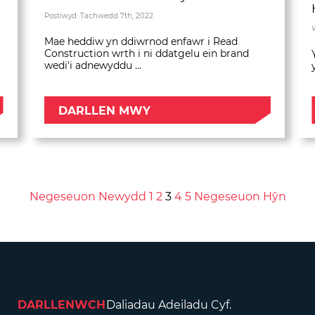
Postiwyd: Tachwedd 7th, 2022
Mae heddiw yn ddiwrnod enfawr i Read
Construction wrth i ni ddatgelu ein brand
wedi'i adnewyddu ...
DARLLEN MWY
Negeseuon Newydd
1
2
3
4
5
Negeseuon Hŷn
DARLLENWCH
Daliadau Adeiladu Cyf.