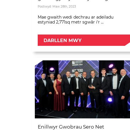
Postiwyd: Maw 28th, 2023
Mae gwaith wedi dechrau ar adeiladu
estyniad 2,771sq metr sgwâr i'r ...
DARLLEN MWY
Enillwyr Gwobrau Sero Net