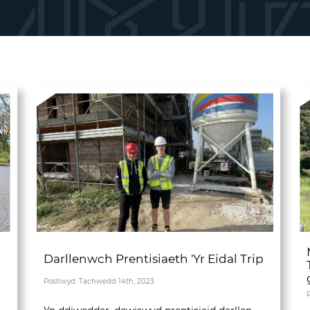
Darllenwch Prentisiaeth 'Yr Eidal Trip
Postiwyd: Tachwedd 14th, 2023