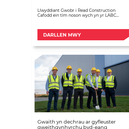
Llwyddiant Gwobr i Read Construction
Cafodd ein tîm noson wych yn yr LABC...
DARLLEN MWY
Gwaith yn dechrau ar gyfleuster
gweithgynhyrchu byd-eang