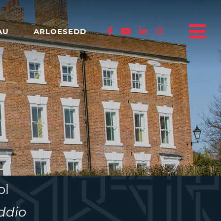
AU
ARLOESEDD
ol
ddio