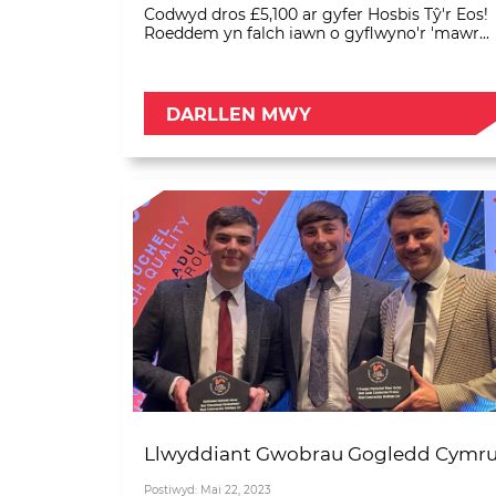
Codwyd dros £5,100 ar gyfer Hosbis Tŷ'r Eos!
Roeddem yn falch iawn o gyflwyno'r 'mawr...
DARLLEN MWY
Llwyddiant Gwobrau Gogledd Cymr
Postiwyd: Mai 22, 2023