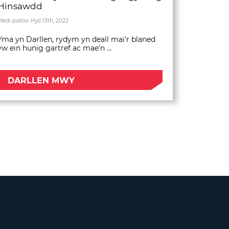
Hinsawdd
Wedi postio: Hyd 13th, 2022
Yma yn Darllen, rydym yn deall mai'r blaned
yw ein hunig gartref ac mae'n ...
DARLLEN MWY