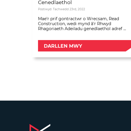
Cenedlaethol
Postiwyd: Tachwedd 23rd, 2022
Mae'r prif gontractwr o Wrecsam, Read
Construction, wedi mynd â'r Rhwyd
Rhagoriaeth Adeiladu genedlaethol adref ...
DARLLEN MWY