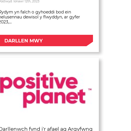
Postiwyd: Ionawr 12th, 2023
Rydym yn falch o gyhoeddi bod ein
helusennau dewisol y flwyddyn, ar gyfer
2023,...
DARLLEN MWY
Darllenwch fynd i'r afael ag Argyfwng